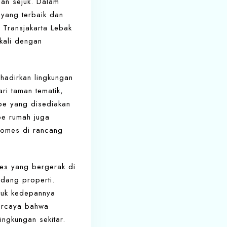
dan sejuk. Dalam
 yang terbaik dan
 Transjakarta Lebak
kali dengan
hadirkan lingkungan
ri taman tematik,
ipe yang disediakan
ipe rumah juga
Homes di rancang
es
yang bergerak di
idang properti.
tuk kedepannya
ercaya bahwa
ngkungan sekitar.