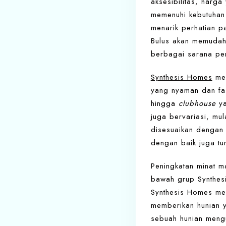
aksesibilitas, harga
memenuhi kebutuhan 
menarik perhatian p
Bulus akan memudah
berbagai sarana pen
Synthesis Homes
men
yang nyaman dan fas
hingga
clubhouse
ya
juga bervariasi, mul
disesuaikan dengan
dengan baik juga tu
Peningkatan minat m
bawah grup Synthesi
Synthesis Homes me
memberikan hunian 
sebuah hunian mengu