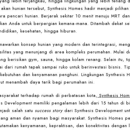
 yang lebih terjangkau, hingga lingkungan yang lebih tenang 
akan hunian tersebut, Synthesis Homes hadir menjadi pilihan
ara pencari hunian. Berjarak sekitar 10 menit menuju MRT dan
kan Anda untuk berpergian kemana-mana. Ditambah dekat se
didikan, kesehatan, hingga hiburan.
awarkan konsep hunian yang modern dan terintegrasi, meng
ilitas yang menunjang di area kompleks perumahan. Mulai da
ng berisikan gym, sauna, hingga kolam renang. Selain itu, t
ai dari rumah tapak sampai ruko untuk berinvestasi bisnis. T
 kebutuhan dan kenyamanan penghuni. Lingkungan Synthesis 
rut menambah daya tarik bagi perumahan ini.
asyarakat terhadap rumah di perbatasan kota,
Synthesis Hom
s Development memiliki pengalaman lebih dari 15 tahun di b
njadi salah satu
success story
dari Synthesis Development un
yang aman dan nyaman bagi masyarakat. Synthesis Homes p
tamakan kenyamanan, kepraktisan, dan konektivitas dengan li