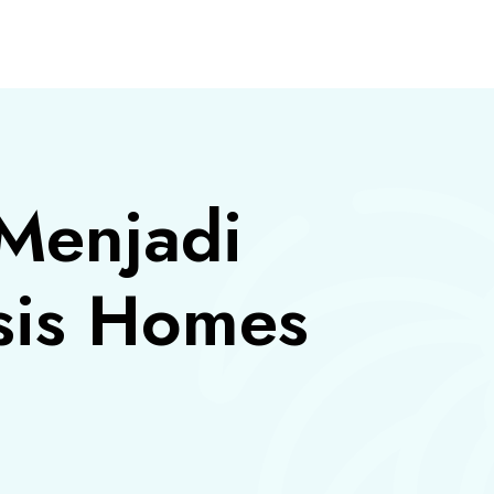
S
 Menjadi
sis Homes