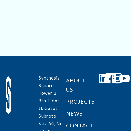
Save my name, email, and website in this browser for
the next time I comment.
Submit
Synthesis
ABOUT
Square
US
Tower 2,
8th Floor
PROJECTS
Jl. Gatot
NEWS
Subroto,
Kav 64, No.
CONTACT