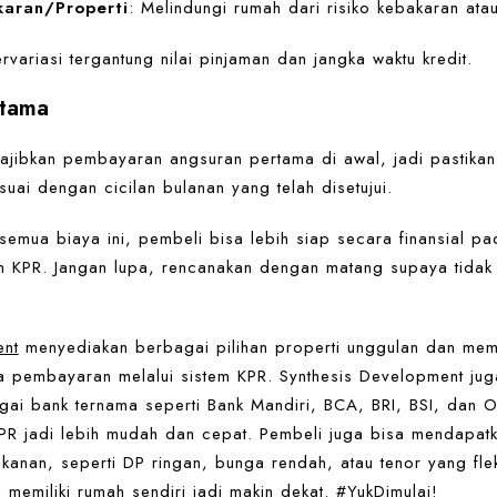
karan/Properti
: Melindungi rumah dari risiko kebakaran atau
ervariasi tergantung nilai pinjaman dan jangka waktu kredit.
rtama
ibkan pembayaran angsuran pertama di awal, jadi pastikan 
uai dengan cicilan bulanan yang telah disetujui.
emua biaya ini, pembeli bisa lebih siap secara finansial p
m KPR. Jangan lupa, rencanakan dengan matang supaya tidak
ent
menyediakan berbagai pilihan properti unggulan dan memf
 pembayaran melalui sistem KPR. Synthesis Development jug
ai bank ternama seperti Bank Mandiri, BCA, BRI, BSI, dan
PR jadi lebih mudah dan cepat. Pembeli juga bisa mendapa
ekanan, seperti DP ringan, bunga rendah, atau tenor yang fle
 memiliki rumah sendiri jadi makin dekat. #YukDimulai!