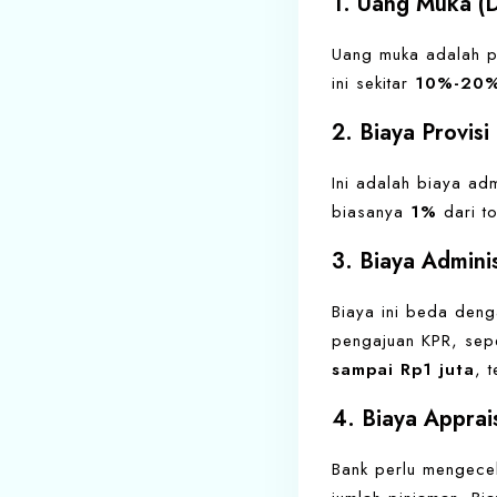
1. Uang Muka 
Uang muka adalah p
ini sekitar
10%-20
2. Biaya Provisi
Ini adalah biaya ad
biasanya
1%
dari to
3. Biaya Adminis
Biaya ini beda deng
pengajuan KPR, sepe
sampai Rp1 juta
, 
4. Biaya Apprais
Bank perlu mengecek