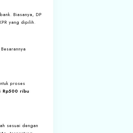
bank. Biasanya, DP
KPR yang dipilih.
. Besarannya
untuk proses
ri
Rp500 ribu
mah sesuai dengan