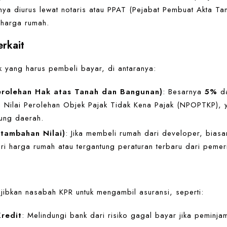
anya diurus lewat notaris atau PPAT (Pejabat Pembuat Akta T
harga rumah.
erkait
 yang harus pembeli bayar, di antaranya:
rolehan Hak atas Tanah dan Bangunan)
: Besarnya
5%
da
gi Nilai Perolehan Objek Pajak Tidak Kena Pajak (NPOPTKP),
ung daerah.
tambahan Nilai)
: Jika membeli rumah dari developer, bias
i harga rumah atau tergantung peraturan terbaru dari pemeri
ibkan nasabah KPR untuk mengambil asuransi, seperti:
Kredit
: Melindungi bank dari risiko gagal bayar jika peminja