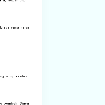
uta
, tergantung
 biaya yang harus
ung kompleksitas
ke pembeli. Biaya