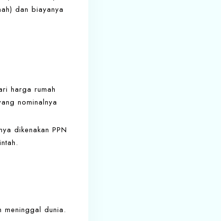
anah) dan biayanya
ri harga rumah
 yang nominalnya
anya dikenakan PPN
ntah.
m meninggal dunia.