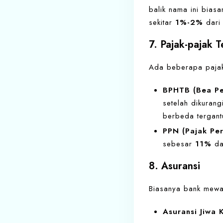
balik nama ini bias
sekitar
1%-2%
dari 
7. Pajak-pajak T
Ada beberapa pajak
BPHTB (Bea Pe
setelah dikuran
berbeda tergant
PPN (Pajak Per
sebesar
11%
dar
8. Asuransi
Biasanya bank mewaj
Asuransi Jiwa 