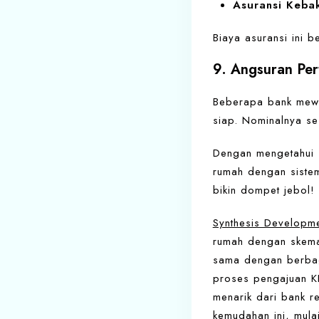
Asuransi Keba
Biaya asuransi ini b
9. Angsuran Pe
Beberapa bank mewaj
siap. Nominalnya ses
Dengan mengetahui s
rumah dengan siste
bikin dompet jebol!
Synthesis Developm
rumah dengan skema
sama dengan berbag
proses pengajuan K
menarik dari bank r
kemudahan ini, mulai