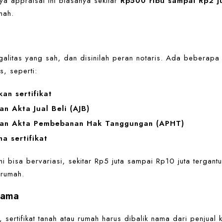
ya appraisal ini biasanya sekitar
Rp500 ribu sampai Rp2 j
mah.
galitas yang sah, dan disinilah peran notaris. Ada beberapa
s, seperti:
an sertifikat
n Akta Jual Beli (AJB)
an Akta Pembebanan Hak Tanggungan (APHT)
a sertifikat
ini bisa bervariasi, sekitar Rp5 juta sampai Rp10 juta tergant
 rumah.
Nama
, sertifikat tanah atau rumah harus dibalik nama dari penjual 