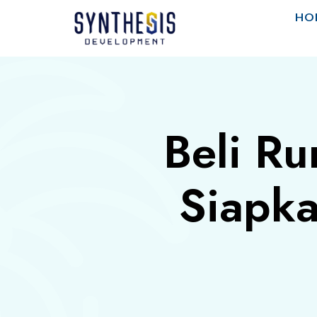
HO
Beli R
Siapka