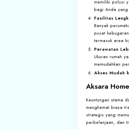
memiliki polusi
bagi Anda yang m
Fasilitas Leng
Banyak perumaha
pusat kebugaran
termasuk area hi
Perawatan Leb
Ukuran rumah ya
memudahkan peng
Akses Mudah k
Aksara Homes
Keuntungan utama dar
menghemat biaya tra
strategis yang memu
perbelanjaan, dan t