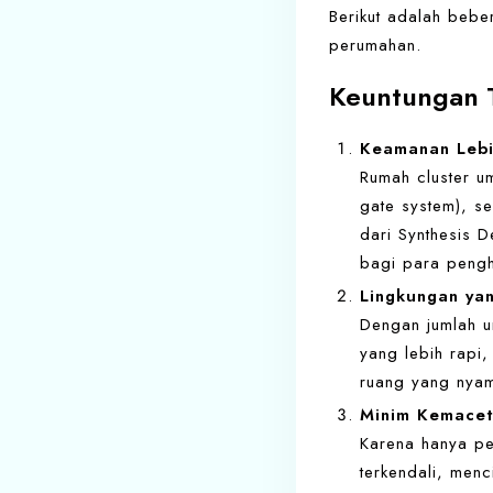
Berikut adalah bebe
perumahan.
Keuntungan T
Keamanan Lebi
Rumah cluster u
gate system), s
dari Synthesis
bagi para pengh
Lingkungan yan
Dengan jumlah u
yang lebih rapi
ruang yang nyam
Minim Kemacet
Karena hanya pen
terkendali, menc