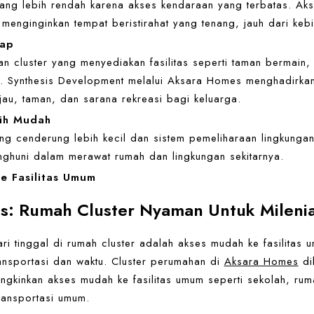
 yang lebih rendah karena akses kendaraan yang terbatas. Ak
enginginkan tempat beristirahat yang tenang, jauh dari kebisi
kap
n cluster yang menyediakan fasilitas seperti taman bermain,
. Synthesis Development melalui Aksara Homes menghadirkan 
jau, taman, dan sarana rekreasi bagi keluarga.
ih Mudah
ng cenderung lebih kecil dan sistem pemeliharaan lingkungan
huni dalam merawat rumah dan lingkungan sekitarnya.
e Fasilitas Umum
: Rumah Cluster Nyaman Untuk Milenia
i tinggal di rumah cluster adalah akses mudah ke fasilitas u
nsportasi dan waktu. Cluster perumahan di
Aksara Homes
di
ngkinkan akses mudah ke fasilitas umum seperti sekolah, ruma
ransportasi umum.