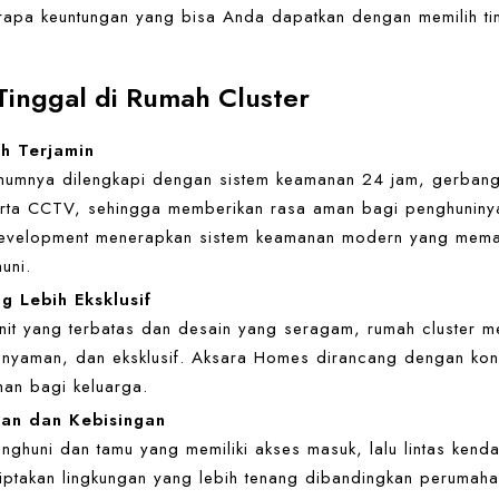
rapa keuntungan yang bisa Anda dapatkan dengan memilih tin
inggal di Rumah Cluster
h Terjamin
mumnya dilengkapi dengan sistem keamanan 24 jam, gerbang 
erta CCTV, sehingga memberikan rasa aman bagi penghunin
 Development menerapkan sistem keamanan modern yang mema
uni.
g Lebih Eksklusif
nit yang terbatas dan desain yang seragam, rumah cluster 
, nyaman, dan eksklusif. Aksara Homes dirancang dengan kons
an bagi keluarga.
an dan Kebisingan
ghuni dan tamu yang memiliki akses masuk, lalu lintas kenda
iptakan lingkungan yang lebih tenang dibandingkan perumahan