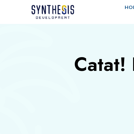
HO
Catat!