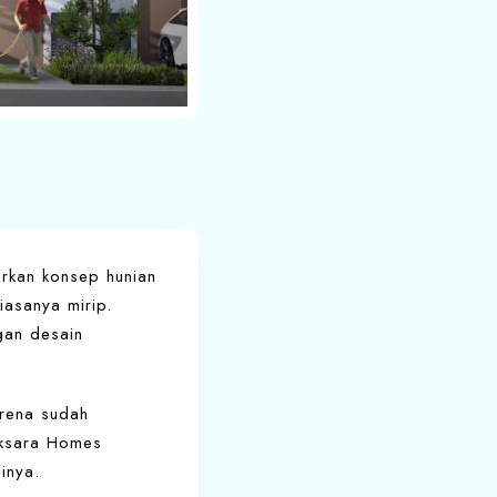
rkan konsep hunian
iasanya mirip.
gan desain
arena sudah
Aksara Homes
inya.