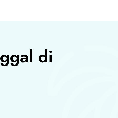
S
ggal di