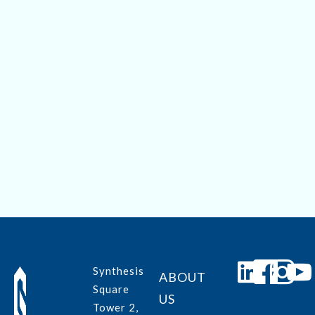
Save my name, email, and website in this browser for
the next time I comment.
Submit
Synthesis
ABOUT
Square
US
Tower 2,