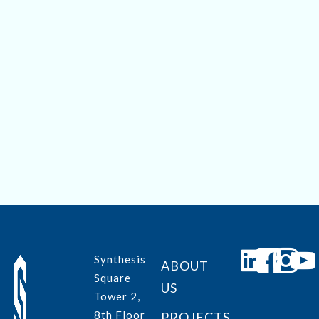
Save my name, email, and website in this browser for
the next time I comment.
Submit
Synthesis
ABOUT
Square
US
Tower 2,
8th Floor
PROJECTS