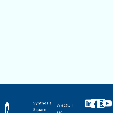
Save my name, email, and website in this browser for
the next time I comment.
Submit
Synthesis
ABOUT
Square