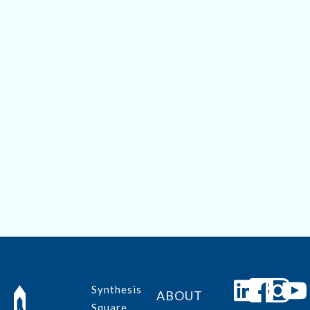
Save my name, email, and website in this browser for
the next time I comment.
Submit
Synthesis
ABOUT
Square