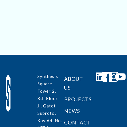
Save my name, email, and website in this browser for
the next time I comment.
Submit
Synthesis
ABOUT
Square
US
Tower 2,
8th Floor
PROJECTS
Jl. Gatot
NEWS
Subroto,
Kav 64, No.
CONTACT