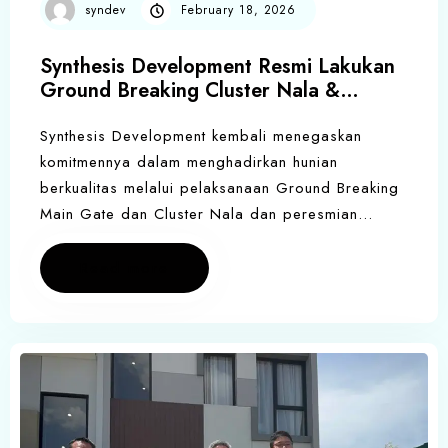
syndev
February 18, 2026
Synthesis Development Resmi Lakukan
Ground Breaking Cluster Nala &
Peresmian Ikon Kawasan di Anandaya
Home Resort
Synthesis Development kembali menegaskan
komitmennya dalam menghadirkan hunian
berkualitas melalui pelaksanaan Ground Breaking
Main Gate dan Cluster Nala dan peresmian…
Read more