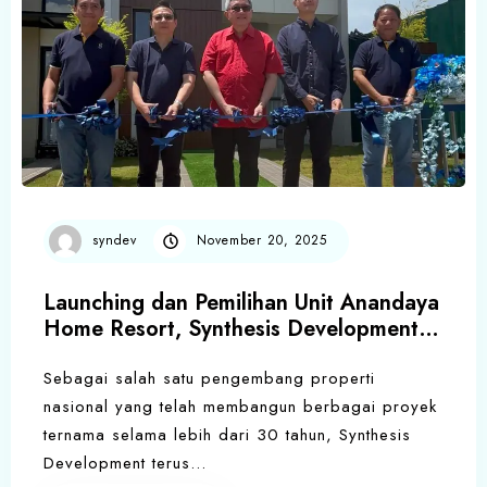
syndev
November 20, 2025
Launching dan Pemilihan Unit Anandaya
Home Resort, Synthesis Development
Hadirkan Perumahan Bernuansa Resort
Mulai Rp 300 Jutaan di Serpong Selatan
Sebagai salah satu pengembang properti
nasional yang telah membangun berbagai proyek
ternama selama lebih dari 30 tahun, Synthesis
Development terus…